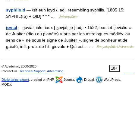
syphiloid
— /sif euh loyd /, adj. resembling syphilis. [1805 15;
SYPHIL(IS) + OID] * * * …
Universalium
jovial
— jovial, iale, iaux [ ʒɔvjal, jo ] adj. • 1532; bas lat. jovialis «
de Jupiter (dieu ou planète) » pris par les astrologues médiév. au
sens de « né sous le signe de Jupiter », signe de bonheur et de
gaieté; infl. prob. de l it. giovale ♦ Qui est… …
Encyclopédie Universelle
© Academic, 2000-2026
18+
Contact us:
Technical Support
,
Advertising
Dictionaries export
, created on PHP,
Joomla,
Drupal,
WordPress,
MODx.