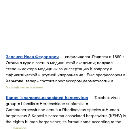
Зеленев Иван Федорович
— сифилидолог. Родился в 1860 г.
Окончил курс в военно медицинской академии; получил
степень доктора медицины за диссертацию К вопросу о
сифилитической и ртутной хлороанемии . Был профессором в
Харькове, теперь состоит профессором дерматологии и… …
Биографический словарь
Kaposi's sarcoma-associated herpesvirus
— Taxobox virus
group = I familia = Herpesviridae subfamilia =
Gammaherpesvirinae genus = Rhadinovirus species = Human
herpesvirus 8 Kaposi s sarcoma associated herpesvirus (KSHV) is
the eighth human herpesvirus; its formal name according to the…
…
Wikipedia