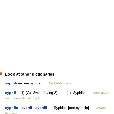
Look at other dictionaries:
syphil-
— See syphilo …
Medical dictionary
syphil
— 1) (G). Swine loving 2) , i, o (L). Syphilis …
Dictionary of
word roots and combining forms
syphilo-, syphil-, syphili-
— Syphilis. [see syphilis] …
Medical
dictionary