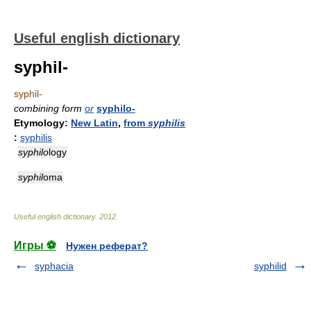
Useful english dictionary
syphil-
syphil-
combining form
or
syphilo-
Etymology:
New Latin
,
from
syphilis
:
syphilis
syphilo
logy
syphil
oma
Useful english dictionary
.
2012
.
Игры ⚽
Нужен реферат?
syphacia
syphilid