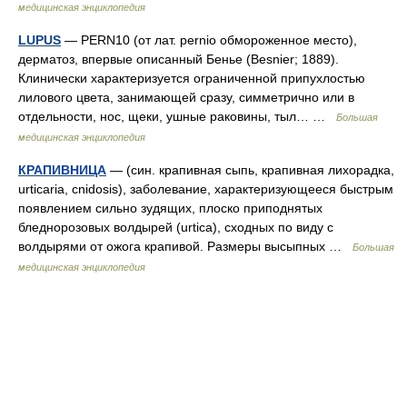
медицинская энциклопедия
LUPUS
— PERN10 (от лат. pernio обмороженное место),
дерматоз, впервые описанный Бенье (Besnier; 1889).
Клинически характеризуется ограниченной припухлостью
лилового цвета, занимающей сразу, симметрично или в
отдельности, нос, щеки, ушные раковины, тыл… …
Большая
медицинская энциклопедия
КРАПИВНИЦА
— (син. крапивная сыпь, крапивная лихорадка,
urticaria, cnidosis), заболевание, характеризующееся быстрым
появлением сильно зудящих, плоско приподнятых
бледнорозовых волдырей (urtica), сходных по виду с
волдырями от ожога крапивой. Размеры высыпных …
Большая
медицинская энциклопедия